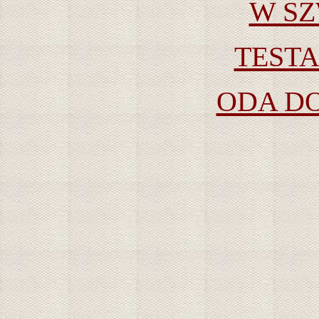
W SZ
TEST
ODA D